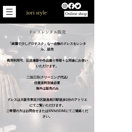
iori style
Online shop
ドレスレンタル販売
「綺麗で少しグロテスク」な一点物のドレスをレンタ
ル、販売
​商用利用可、記念撮影や作品撮り等様々な用途にお使い
いただけます。
二泊三日(クリーニング代込)
往復送料別途必要
海外は販売のみ
ドレスは大阪市東淀川区阪急相川駅徒歩2分のアトリエ
にてご覧いただけます。
ご希望の方はお問合せまたはSNSのDMにてご連絡くだ
さい。