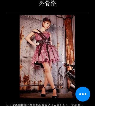
外骨格
ヒトデや蜘蛛等の外骨格生物をイメージしたミニ丈のドレ
ス。
触手の這うようなディテールで、可愛らしくも少し毒のある
雰囲気に。
スカート丈は身長160㎝で膝上７㎝ほど。