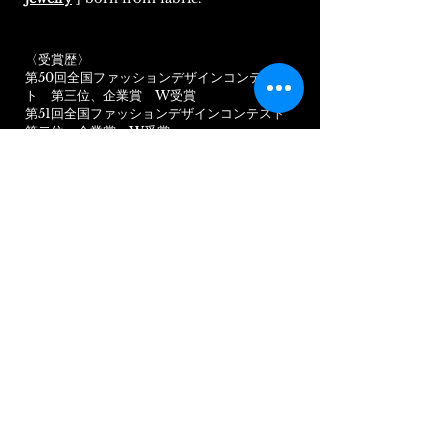
〈受賞歴〉
第50回全国ファッションデザインコンテス
ト 第三位、企業賞 W受賞
​第51回全国ファッションデザインコンテスト
第二位、企業賞 W受賞
〈個展,グループ展〉
2024.4/2023.9/2023.7 阪急うめだ本店
​2024.2/2022.10 阪神梅田
2024.2 千里阪急
2024.1/2023.5/2022.12 高槻阪急
2023.4 Bistout Cafe de Pais POP UP
SHOP
2023.3 EPIC Art Space Cafe＆Bar(神戸
三宮）
〈イベント,メディア〉
2023.12 iori style fashion show&モデル撮
影会企画(YOLOBASE)
2023.9 神戸港第二突堤 ライブペイント
​2023.9 J:COM ど・ろーかる メディア出演