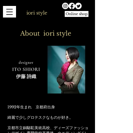
iori style
Online shop
About iori style
designer
ITO SHIORI
伊藤 詩織
1992年生まれ 京都府出身
綺麗で少しグロテスクなものが好き。
京都市立銅駱駝美術高校、ディーズファッショ