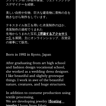
ンデザイン専門学校卒業後、ウエディングドレ
スデザイナーを経験。
美しい自然や生物、巨大な建造物に畏怖の念を
抱きながら制作をしています。
テキスタイル加工を用いた衣装制作のほか、
衣装制作の過程でうまれた
生地からうまれた宝石
【
浮遊するアクセサリ
ー
】
を展開。主にオンラインショップ、百貨店
の催事にて販売。
Born in 1992 in Kyoto, Japan
After graduating from art high school
and fashion design vocational school,
she worked as a wedding dress designer.
I like beautiful and slightly grotesque
things. I work in awe of the beautiful
nature, creatures, and huge structures.
In addition to costume production using
textile processing,
We are developing jewelry [
floating
jewelry
] born from fabric.